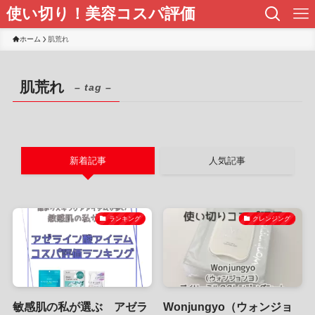
使い切り！美容コスパ評価
ホーム
肌荒れ
肌荒れ
– tag –
新着記事
人気記事
ランキング
クレンジング
敏感肌の私が選ぶ アゼラ
Wonjungyo（ウォンジョ