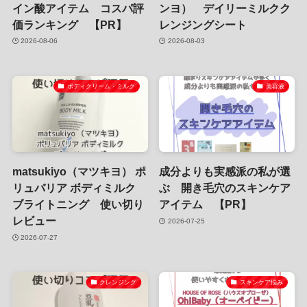
イン酸アイテム コスパ評
ンヨ） デイリーミルクク
価ランキング 【PR】
レンジングシート
2026-08-06
2026-08-03
ボディクリーム・ミルク
美容液
matsukiyo（マツキヨ） ポ
成分よりも実感派の私が選
リュバリア ボディミルク
ぶ 開き毛穴のスキンケア
ブライトニング 使い切り
アイテム 【PR】
レビュー
2026-07-25
2026-07-27
クレンジング
スキンケア悩み