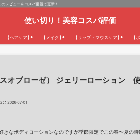
スのレビューをコスパ重視で更新！
使い切り！美容コスパ評価
【ヘアケア】
【メイク】
【リップ・マウスケア】
【
E（ハウスオブローゼ） ジェリーローショ
12
2026-07-01
好きなボディローションなのですが季節限定でこの春〜夏の時