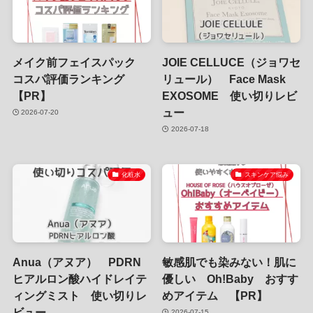
メイク前フェイスパック
JOIE CELLUCE（ジョワセ
コスパ評価ランキング
リュール） Face Mask
【PR】
EXOSOME 使い切りレビ
ュー
2026-07-20
2026-07-18
化粧水
スキンケア悩み
Anua（アヌア） PDRN
敏感肌でも染みない！肌に
ヒアルロン酸ハイドレイテ
優しい Oh!Baby おすす
ィングミスト 使い切りレ
めアイテム 【PR】
ビュー
2026-07-15