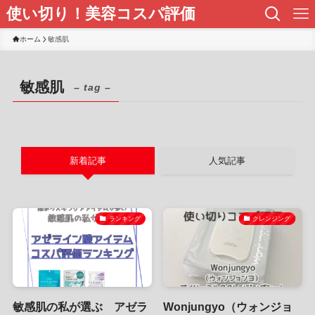
使い切り！美容コスパ評価
ホーム
敏感肌
敏感肌
– tag –
新着記事
人気記事
ランキング
クレンジング
敏感肌の私が選ぶ アゼラ
Wonjungyo（ウォンジョ