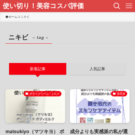
使い切り！美容コスパ評価
ホーム
ニキビ
ニキビ
– tag –
新着記事
人気記事
ボディクリーム・ミルク
美容液
matsukiyo（マツキヨ） ポ
成分よりも実感派の私が選