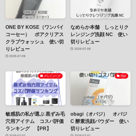
ONE BY KOSE（ワンバイ
なめらか本舗 しっとりク
コーセー） ポアクリアス
レンジング洗顔 NC 使い
クラブウォッシュ 使い切
切りレビュー
りレビュー
2026-07-08
2026-07-09
クレンジング
洗顔
敏感肌の私が選ぶ 黒ずみ毛
obagi（オバジ） オバジ
穴用アイテム コスパ評価
C 酵素洗顔パウダー 使い
ランキング 【PR】
切りレビュー
2026-07-07
2026-07-01