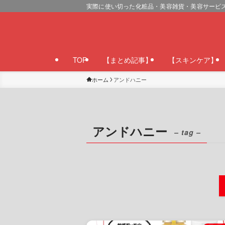
実際に使い切った化粧品・美容雑貨・美容サービ
TOP
【まとめ記事】
【スキンケア】
ホーム
アンドハニー
アンドハニー
– tag –