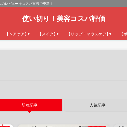
スのレビューをコスパ重視で更新！
使い切り！美容コスパ評価
【ヘアケア】
【メイク】
【リップ・マウスケア】
【
新着記事
人気記事