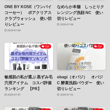
ONE BY KOSE（ワンバイ
なめらか本舗 しっとりク
コーセー） ポアクリアス
レンジング洗顔 NC 使い
クラブウォッシュ 使い切
切りレビュー
りレビュー
2026-07-08
2026-07-09
洗顔
洗顔
敏感肌の私が選ぶ 黒ずみ毛
obagi（オバジ） オバジ
穴用アイテム コスパ評価
C 酵素洗顔パウダー 使い
ランキング 【PR】
切りレビュー
2026-07-07
2026-07-01