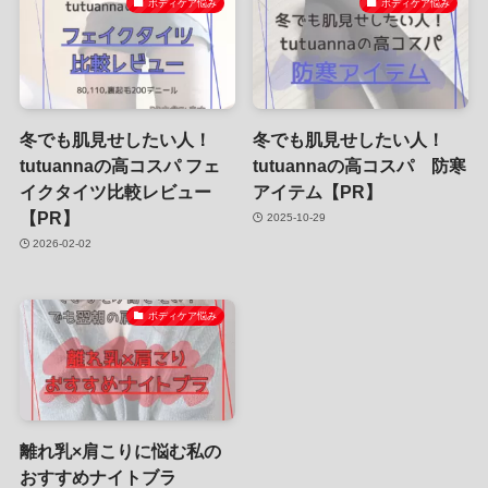
ボディケア悩み
ボディケア悩み
冬でも肌見せしたい人！
冬でも肌見せしたい人！
tutuannaの高コスパ フェ
tutuannaの高コスパ 防寒
イクタイツ比較レビュー
アイテム【PR】
【PR】
2025-10-29
2026-02-02
ボディケア悩み
離れ乳×肩こりに悩む私の
おすすめナイトブラ