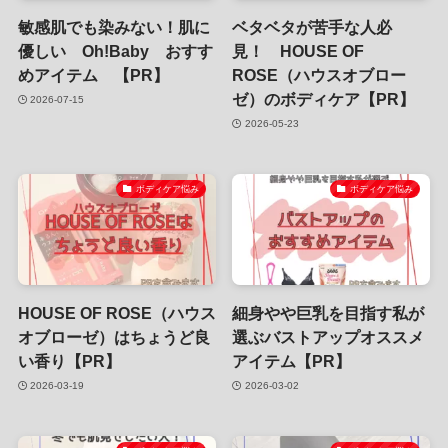
敏感肌でも染みない！肌に
ベタベタが苦手な人必
優しい Oh!Baby おすす
見！ HOUSE OF
めアイテム 【PR】
ROSE（ハウスオブロー
ゼ）のボディケア【PR】
2026-07-15
2026-05-23
ボディケア悩み
ボディケア悩み
HOUSE OF ROSE（ハウス
細身やや巨乳を目指す私が
オブローゼ）はちょうど良
選ぶバストアップオススメ
い香り【PR】
アイテム【PR】
2026-03-19
2026-03-02